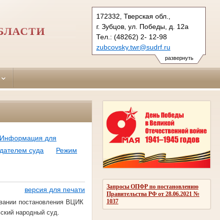
172332, Тверская обл.,
г. Зубцов, ул. Победы, д. 12а
БЛАСТИ
Тел.: (48262) 2- 12-98
zubcovsky.twr@sudrf.ru
развернуть
Информация для
дателем суда
Режим
Запросы ОПФР по постановлению
версия для печати
Правительства РФ от 28.06.2021 №
1037
вании постановления ВЦИК
льский народный суд.