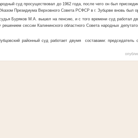
дный суд просуществовал до 1962 года, после чего он был присоеди
 Указом Президиума Верховного Совета РСФСР в г. Зубцове вновь был о
ья Буряков М.А. вышел на пенсию, и с того времени суд работал дв
ну решением сессии Калининского областного Совета народных депутат
цовский районный суд работает двумя
составами: председатель 
опубли