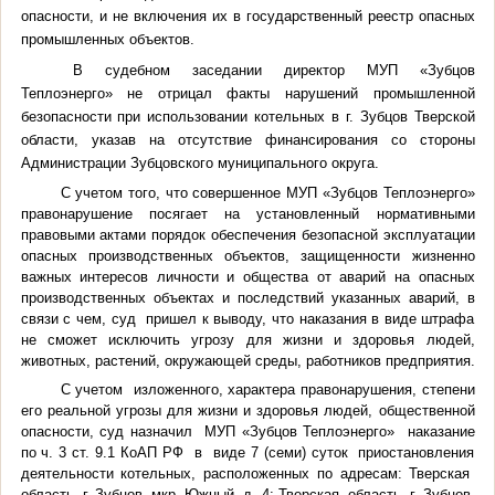
опасности, и не включения их в государственный реестр опасных
промышленных объектов.
В судебном заседании директор МУП «Зубцов
Теплоэнерго» не отрицал факты нарушений промышленной
безопасности при использовании котельных в г. Зубцов Тверской
области, указав на отсутствие финансирования со стороны
Администрации Зубцовского муниципального округа.
С учетом того, что совершенное МУП «Зубцов Теплоэнерго»
правонарушение посягает на установленный нормативными
правовыми актами порядок обеспечения безопасной эксплуатации
опасных производственных объектов, защищенности жизненно
важных интересов личности и общества от аварий на опасных
производственных объектах и последствий указанных аварий, в
связи с чем, суд пришел к выводу, что наказания в виде штрафа
не сможет исключить угрозу для жизни и здоровья людей,
животных, растений, окружающей среды, работников предприятия.
С учетом изложенного, характера правонарушения, степени
его реальной угрозы для жизни и здоровья людей, общественной
опасности, суд назначил МУП «Зубцов Теплоэнерго» наказание
по ч. 3 ст. 9.1 КоАП РФ в виде 7 (семи) суток приостановления
деятельности котельных, расположенных по адресам: Тверская
область, г. Зубцов, мкр. Южный, д. 4; Тверская область, г. Зубцов,