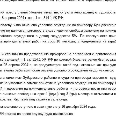
ия преступления Яковлев имел неснятую и непогашенную судимость 
 8 апреля 2024 г. по ч.1 ст. 314.1 УК РФ.
влеву было отменено условное осуждение по приговору Кунцевского ра
ние по данному приговору в виде лишения свободы заменено на принуд
работка осужденного в доход государства 5%. По совокупности при
де принудительных работ на срок 10 месяцев, с удержанием из зара
 инстанции по представлению прокурора не согласился с приговором 
ьку санкцией ч.1 ст. 314.1 УК РФ по которой Яковлев ранее был осужд
от 08 апреля 2024 г., не предусмотрен такой вид наказания как принуд
ельными работами после отмены условного осуждения не допускается.
стано
влением Зубцовского районного суда из приговора мирового судь
ючено
указание о замене при отмене условного осуждения по приговору 
24 г. наказания на принудительные работы и
по совокупности пригово
е лишения свободы на срок 1 (один) год 3 (три) месяца с отбыванием 
Яковлев был взят под стражу в зале суда.
ановление вступило в законную силу 16 декабря 2024 года.
МИ ссылка на пресс-службу суда обязательна.