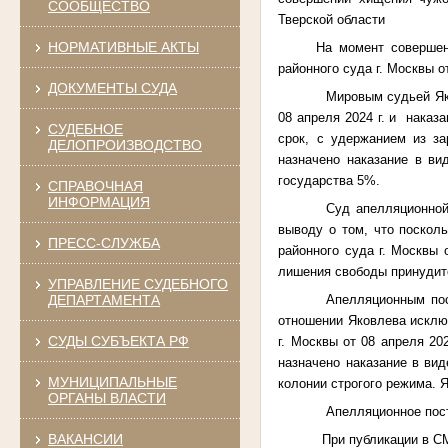
СООБЩЕСТВО
Тверской области
НОРМАТИВНЫЕ АКТЫ
На момент совершен
районного суда г. Москвы от
ДОКУМЕНТЫ СУДА
Мировым судьей Яко
08 апреля 2024 г. и
наказа
СУДЕБНОЕ
срок, с удержанием из за
ДЕЛОПРОИЗВОДСТВО
назначено наказание в ви
государства 5%.
СПРАВОЧНАЯ
ИНФОРМАЦИЯ
Суд апелляционной
выводу о том, что поскол
ПРЕСС-СЛУЖБА
районного суда г. Москвы 
лишения свободы принудит
УПРАВЛЕНИЕ СУДЕБНОГО
Апелляционным по
ДЕПАРТАМЕНТА
отношении Яковлева искл
СУДЫ СУБЪЕКТА РФ
г. Москвы от 08 апреля 20
назначено наказание в вид
МУНИЦИПАЛЬНЫЕ
колонии строгого режима. 
ОРГАНЫ ВЛАСТИ
Апелляционное пост
ВАКАНСИИ
При публикации в С