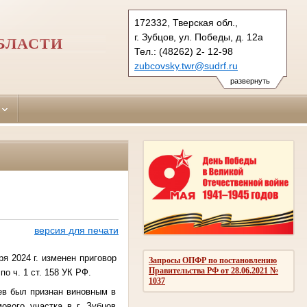
172332, Тверская обл.,
г. Зубцов, ул. Победы, д. 12а
БЛАСТИ
Тел.: (48262) 2- 12-98
zubcovsky.twr@sudrf.ru
развернуть
версия для печати
я 2024 г. изменен приговор
Запросы ОПФР по постановлению
Правительства РФ от 28.06.2021 №
о ч. 1 ст. 158 УК РФ.
1037
лев был признан виновным в
ового участка в г. Зубцов