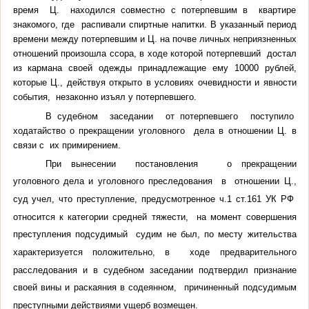
время Ц. находился совместно с потерпевшим в квартире
знакомого, где распивали спиртные напитки. В указанный период
времени между потерпевшим и Ц. на почве личных неприязненных
отношений произошла ссора, в ходе которой потерпевший достал
из кармана своей одежды принадлежащие ему 10000 рублей,
которые Ц., действуя открыто в условиях очевидности и явности
события, незаконно изъял у потерпевшего.
В судебном заседании от потерпевшего поступило
ходатайство о прекращении уголовного дела в отношении Ц. в
связи с их примирением.
При вынесении постановления о прекращении
уголовного дела и уголовного преследования в отношении Ц.,
суд учел, что преступление, предусмотренное ч.1 ст.161 УК РФ
относится к категории средней тяжести, на момент совершения
преступления подсудимый судим не был, по месту жительства
характеризуется положительно, в ходе предварительного
расследования и в судебном заседании подтвердил признание
своей вины и раскаяния в содеянном, причиненный подсудимым
преступными действиями ущерб возмещен.