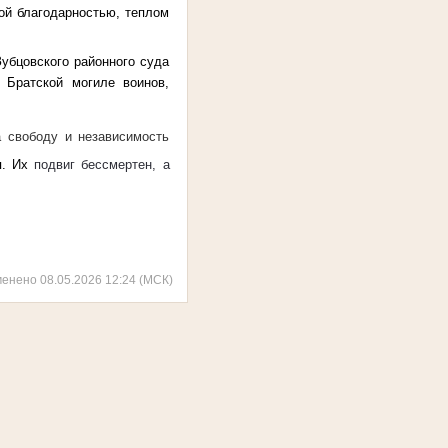
й благодарностью, теплом
бцовского районного суда
Братской могиле воинов,
а свободу и независимость
я. Их
подвиг бессмертен, а
менено 08.05.2026 12:24 (МСК)