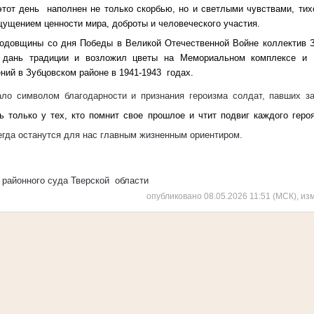
 день наполнен не только скорбью, но и светлыми чувствами, тихо
ущением ценности мира, доброты и человеческого участия.
щины со дня Победы в Великой Отечественной Войне коллектив Зу
 дань традиции и возложил цветы на Мемориальном комплексе и 
ний в Зубцовском районе в 1941-1943 годах.
ало символом благодарности и признания героизма солдат, павших з
ь только у тех, кто помнит свое прошлое и чтит подвиг каждого геро
егда останутся для нас главным жизненным ориентиром.
 районного суда Тверской области
опубликовано 08.05.2026 11:51 (МСК), из