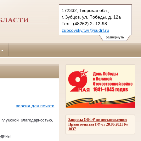
172332, Тверская обл.,
г. Зубцов, ул. Победы, д. 12а
БЛАСТИ
Тел.: (48262) 2- 12-98
zubcovsky.twr@sudrf.ru
развернуть
версия для печати
Запросы ОПФР по постановлению
глубокой благодарностью,
Правительства РФ от 28.06.2021 №
1037
одины.