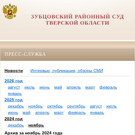
ЗУБЦОВСКИЙ РАЙОННЫЙ СУД
ТВЕРСКОЙ ОБЛАСТИ
ПРЕСС-СЛУЖБА
Новости
Интервью, публикации, обзоры СМИ
2026 год
август
июль
июнь
май
апрель
март
февраль
январь
2025 год
декабрь
ноябрь
октябрь
сентябрь
август
июль
июнь
май
апрель
март
февраль
январь
2024 год
декабрь
ноябрь
Архив за ноябрь 2024 года