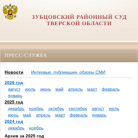
ЗУБЦОВСКИЙ РАЙОННЫЙ СУД
ТВЕРСКОЙ ОБЛАСТИ
ПРЕСС-СЛУЖБА
Новости
Интервью, публикации, обзоры СМИ
2026 год
август
июль
июнь
май
апрель
март
февраль
январь
2025 год
декабрь
ноябрь
октябрь
сентябрь
август
июль
июнь
май
апрель
март
февраль
январь
2024 год
декабрь
ноябрь
Архив за 2025 год