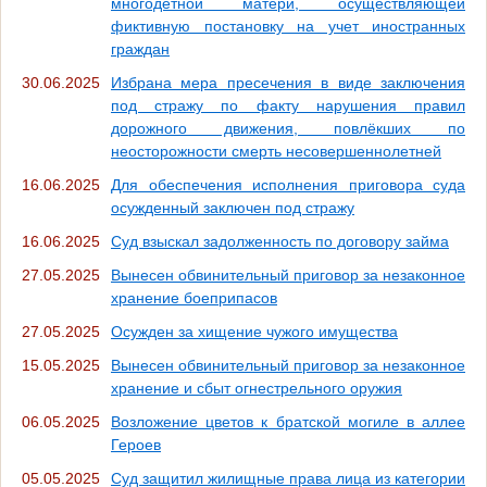
многодетной матери, осуществляющей
фиктивную постановку на учет иностранных
граждан
30.06.2025
Избрана мера пресечения в виде заключения
под стражу по факту нарушения правил
дорожного движения, повлёкших по
неосторожности смерть несовершеннолетней
16.06.2025
Для обеспечения исполнения приговора суда
осужденный заключен под стражу
16.06.2025
Суд взыскал задолженность по договору займа
27.05.2025
Вынесен обвинительный приговор за незаконное
хранение боеприпасов
27.05.2025
Осужден за хищение чужого имущества
15.05.2025
Вынесен обвинительный приговор за незаконное
хранение и сбыт огнестрельного оружия
06.05.2025
Возложение цветов к братской могиле в аллее
Героев
05.05.2025
Суд защитил жилищные права лица из категории