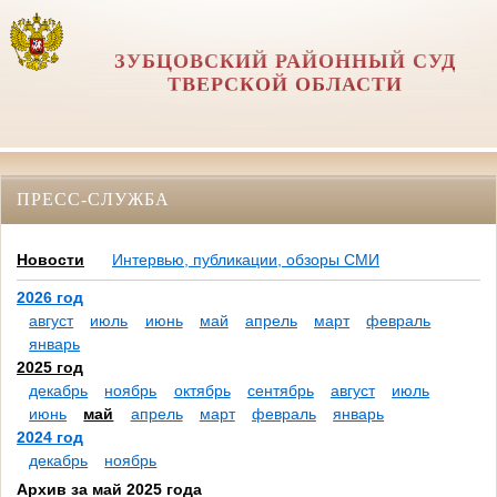
ЗУБЦОВСКИЙ РАЙОННЫЙ СУД
ТВЕРСКОЙ ОБЛАСТИ
ПРЕСС-СЛУЖБА
Новости
Интервью, публикации, обзоры СМИ
2026 год
август
июль
июнь
май
апрель
март
февраль
январь
2025 год
декабрь
ноябрь
октябрь
сентябрь
август
июль
июнь
май
апрель
март
февраль
январь
2024 год
декабрь
ноябрь
Архив за май 2025 года